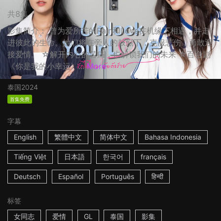
共8集
影集简介： 曾为爱所苦的Rain和Love在机缘下相遇，并走
进彼此的生命。她们将在旁人的鼓励下，克服悲伤，勇敢迎
接爱情。 ☆解开内心的苦痛，也解锁我们的未来 ☆百合剧
《你是我的小幸运》...
More
泰国
2024
首集免费
字幕
English
繁體中文
简体中文
Bahasa Indonesia
Tiếng Việt
日本語
한국어
français
Deutsch
Español
Português
हिन्दी
标签
女同志
爱情
GL
泰国
影集