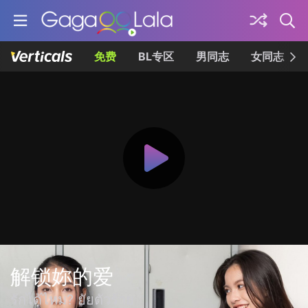
免费
BL专区
男同志
女同志
解锁妳的爱
รักได้ไหม? ยัยตัวร้าย