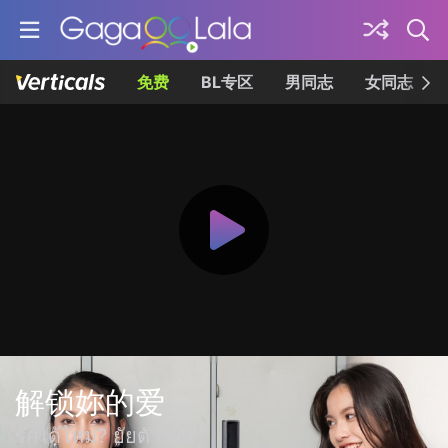
免费
BL专区
男同志
女同志
解锁妳的爱
รักได้ไหม? ยัยตัวร้าย