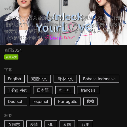
共8集
影集简介： 曾为爱所苦的Rain和Love在机缘下相遇，并走
进彼此的生命。她们将在旁人的鼓励下，克服悲伤，勇敢迎
接爱情。 ☆解开内心的苦痛，也解锁我们的未来 ☆百合剧
《你是我的小幸运》...
More
泰国
2024
首集免费
字幕
English
繁體中文
简体中文
Bahasa Indonesia
Tiếng Việt
日本語
한국어
français
Deutsch
Español
Português
हिन्दी
标签
女同志
爱情
GL
泰国
影集