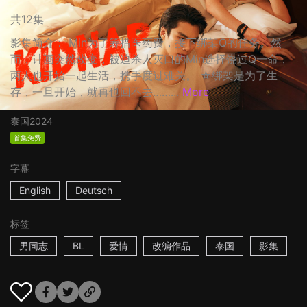
共12集
影集简介： Min为了筹措医药费，接下绑架Q的任务。然
而，计画突然改变，被迫杀人灭口的Min选择饶过Q一命，
两人也开始一起生活，携手度过难关。 ☆绑架是为了生
存，一旦开始，就再也回不去……...
More
泰国
2024
首集免费
字幕
English
Deutsch
标签
男同志
BL
爱情
改编作品
泰国
影集