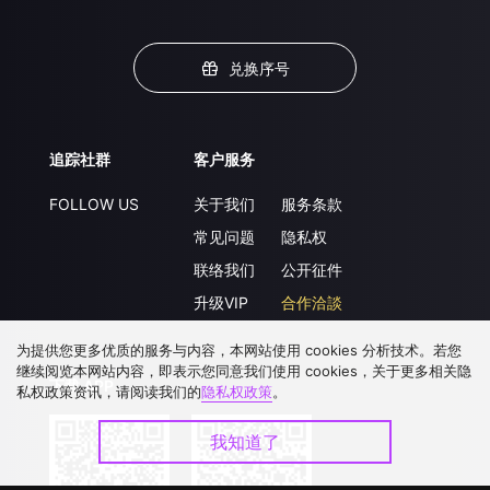
兑换序号
追踪社群
客户服务
FOLLOW US
关于我们
服务条款
常见问题
隐私权
联络我们
公开征件
升级VIP
合作洽談
为提供您更多优质的服务与内容，本网站使用 cookies 分析技术。若您
继续阅览本网站内容，即表示您同意我们使用 cookies，关于更多相关隐
下载 APP
私权政策资讯，请阅读我们的
隐私权政策
。
我知道了