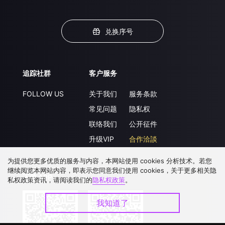
兑换序号
追踪社群
客户服务
FOLLOW US
关于我们
服务条款
常见问题
隐私权
联络我们
公开征件
升级VIP
合作洽談
为提供您更多优质的服务与内容，本网站使用 cookies 分析技术。若您
继续阅览本网站内容，即表示您同意我们使用 cookies，关于更多相关隐
下载 APP
私权政策资讯，请阅读我们的
隐私权政策
。
我知道了