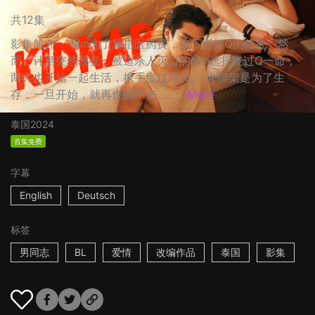
共12集
影集简介： Min为了筹措医药费，接下绑架Q的任务。然
而，计画突然改变，被迫杀人灭口的Min选择饶过Q一命，
两人也开始一起生活，携手度过难关。 ☆绑架是为了生
存，一旦开始，就再也回不去……...
More
泰国
2024
首集免费
字幕
English
Deutsch
标签
男同志
BL
爱情
改编作品
泰国
影集