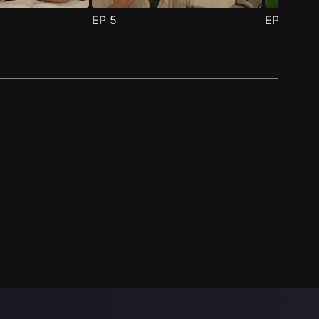
EP
5
EP
6