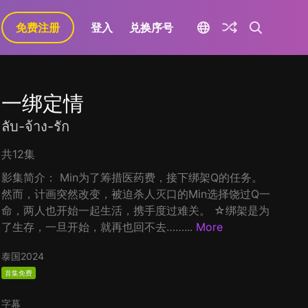
免费注册
登入
兑换序号
一绑定情
ลับ-จ้าง-รัก
共12集
影集简介： Min为了筹措医药费，接下绑架Q的任务。
然而，计画突然改变，被迫杀人灭口的Min选择饶过Q一
命，两人也开始一起生活，携手度过难关。 ☆绑架是为
了生存，一旦开始，就再也回不去……...
More
泰国
2024
首集免费
字幕