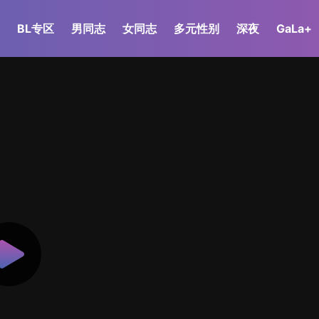
BL专区
男同志
女同志
多元性别
深夜
GaLa+