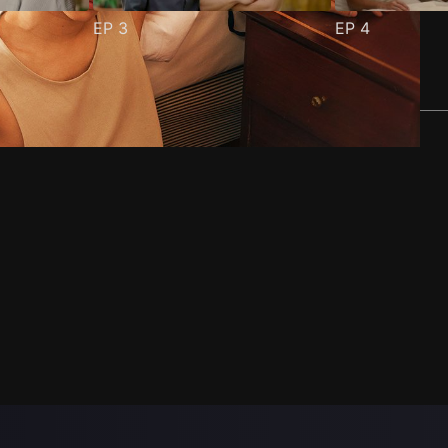
EP
3
EP
4