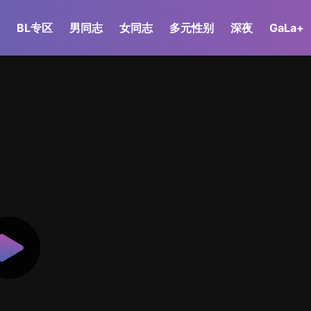
BL专区
男同志
女同志
多元性别
深夜
GaLa+