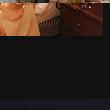
EP
3
EP
4