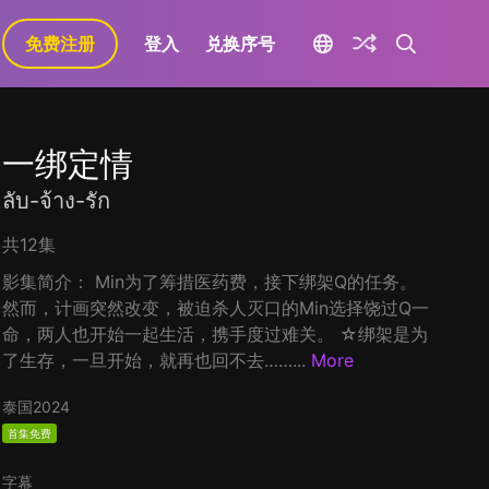
免费注册
登入
兑换序号
一绑定情
ลับ-จ้าง-รัก
共12集
影集简介： Min为了筹措医药费，接下绑架Q的任务。
然而，计画突然改变，被迫杀人灭口的Min选择饶过Q一
命，两人也开始一起生活，携手度过难关。 ☆绑架是为
了生存，一旦开始，就再也回不去……...
More
泰国
2024
首集免费
字幕