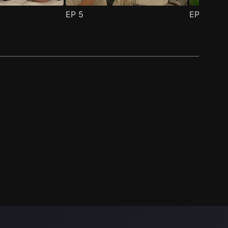
EP
5
EP
6