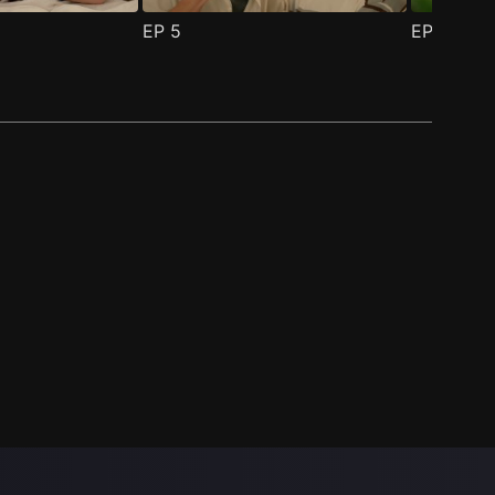
EP
5
EP
6