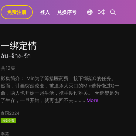
免费注册
登入
兑换序号
一绑定情
ลับ-จ้าง-รัก
共12集
影集简介： Min为了筹措医药费，接下绑架Q的任务。
然而，计画突然改变，被迫杀人灭口的Min选择饶过Q一
命，两人也开始一起生活，携手度过难关。 ☆绑架是为
了生存，一旦开始，就再也回不去……...
More
泰国
2024
首集免费
字幕