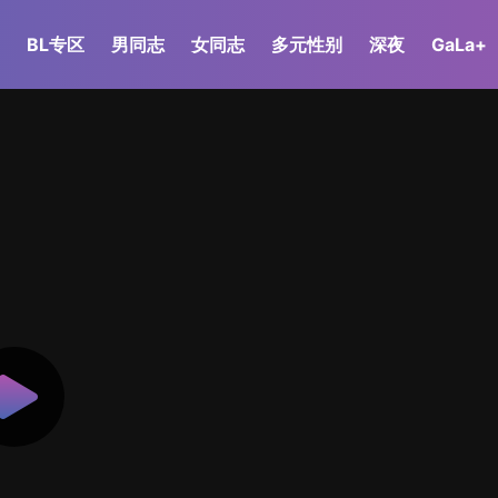
BL专区
男同志
女同志
多元性别
深夜
GaLa+