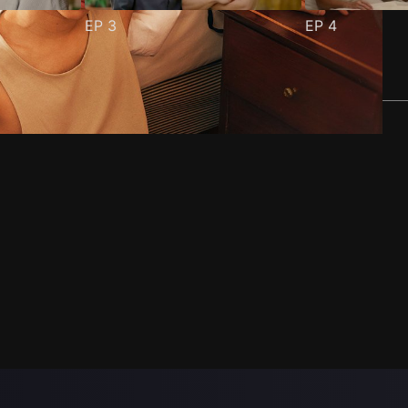
EP
3
EP
4