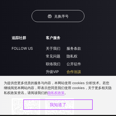
兑换序号
追踪社群
客户服务
FOLLOW US
关于我们
服务条款
常见问题
隐私权
联络我们
公开征件
升级VIP
合作洽談
为提供您更多优质的服务与内容，本网站使用 cookies 分析技术。若您
继续阅览本网站内容，即表示您同意我们使用 cookies，关于更多相关隐
下载 APP
私权政策资讯，请阅读我们的
隐私权政策
。
我知道了