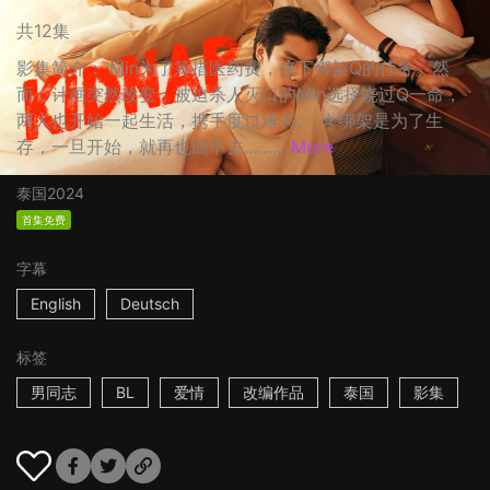
共12集
影集简介： Min为了筹措医药费，接下绑架Q的任务。然
而，计画突然改变，被迫杀人灭口的Min选择饶过Q一命，
两人也开始一起生活，携手度过难关。 ☆绑架是为了生
存，一旦开始，就再也回不去……...
More
泰国
2024
首集免费
字幕
English
Deutsch
标签
男同志
BL
爱情
改编作品
泰国
影集