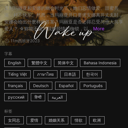
又到玛丽亚和安娜的幽会时光了，她们忘情做爱、甜蜜共
浴，好不快乐。然而，当玛丽亚开口要求安娜离开丈夫时，
安娜会给出什麽样的答案？玛丽亚是否还得忍受与他人共享
爱人？ ☆妳能不能为我挣脱情的枷锁，以...
More
11m
西班牙
2023
字幕
English
繁體中文
简体中文
Bahasa Indonesia
Tiếng Việt
ภาษาไทย
日本語
한국어
français
Deutsch
Español
Português
русский
हिन्दी
العربية
标签
女同志
爱情
婚姻关系
情欲
欧洲