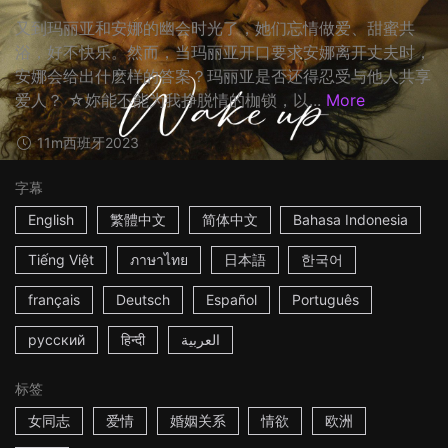
又到玛丽亚和安娜的幽会时光了，她们忘情做爱、甜蜜共
浴，好不快乐。然而，当玛丽亚开口要求安娜离开丈夫时，
安娜会给出什麽样的答案？玛丽亚是否还得忍受与他人共享
爱人？ ☆妳能不能为我挣脱情的枷锁，以...
More
11m
西班牙
2023
字幕
English
繁體中文
简体中文
Bahasa Indonesia
Tiếng Việt
ภาษาไทย
日本語
한국어
français
Deutsch
Español
Português
русский
हिन्दी
العربية
标签
女同志
爱情
婚姻关系
情欲
欧洲