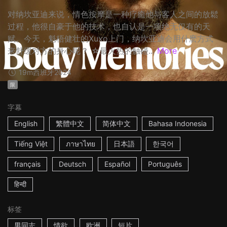
对纳坎亚迪来说，情色按摩是一种疗癒他与客人之间的放鬆
过程，他很自豪于他的技术，也自认是一项绝无仅有的天
赋。今天，魁梧健壮的Xuxo上门，纳坎亚迪会用什麽方式
来舒缓对方的身心呢？ ☆最火热的触碰...
More
19m
西班牙
2024
限
字幕
English
繁體中文
简体中文
Bahasa Indonesia
Tiếng Việt
ภาษาไทย
日本語
한국어
français
Deutsch
Español
Português
हिन्दी
标签
男同志
情欲
欧洲
短片