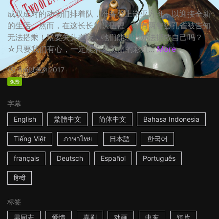
成双成对的动物们排着队，准备登上诺亚方舟，以迎接全新
的生活。然而，在这长长的队伍裡，却有两隻公孔雀被告知
无法搭乘！紧要关头之际，牠们能想出办法拯救自己吗？
☆只要我们有心，一定能看见美丽的彩虹...
More
8m
以色列
2017
免费
字幕
English
繁體中文
简体中文
Bahasa Indonesia
Tiếng Việt
ภาษาไทย
日本語
한국어
français
Deutsch
Español
Português
हिन्दी
标签
男同志
爱情
喜剧
动画
中东
短片