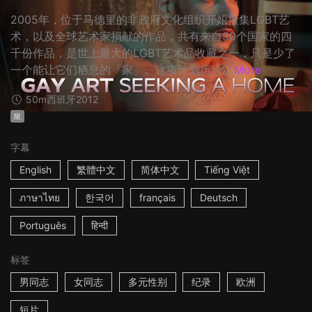
2005年，位于马德里的非政府文化组织开始搜集LGBT艺
术，以及全球艺术家捐献的作品，共有来自30个国家的四
千份作品，是世上最大的LGBT艺术品收藏之一，只是少了
一个能让它们栖息的「家」。这项计划历经...
More
50m
西班牙
2012
限
字幕
English
繁體中文
简体中文
Tiếng Việt
ภาษาไทย
한국어
français
Deutsch
Português
हिन्दी
标签
男同志
女同志
多元性别
纪录
欧洲
短片