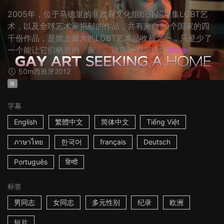
2005年，位于马德里的非政府文化组织开始搜集LGBT艺
术，以及全球艺术家捐献的作品，共有来自30个国家的四
千份作品，是世上最大的LGBT艺术品收藏之一，只是少了
一个能让它们栖息的「家」。这项计划历经...
More
50m
西班牙
2012
限
字幕
English
繁體中文
简体中文
Tiếng Việt
ภาษาไทย
한국어
français
Deutsch
Português
हिन्दी
标签
男同志
女同志
多元性别
纪录
欧洲
短片