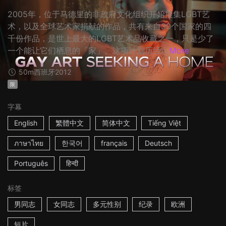
2005年，位于马德里的非政府文化组织开始搜集LGBT艺
术，以及全球艺术家捐献的作品，共有来自30个国家的四
千份作品，是世上最大的LGBT艺术品收藏之一，只是少了
一个能让它们栖息的「家」。这项计划历经...
More
50m
西班牙
2012
限
字幕
English
繁體中文
简体中文
Tiếng Việt
ภาษาไทย
한국어
français
Deutsch
Português
हिन्दी
标签
男同志
女同志
多元性别
纪录
欧洲
短片