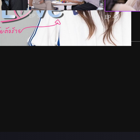
EP
3
EP
4