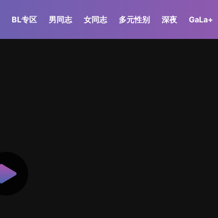
BL专区
男同志
女同志
多元性别
深夜
GaLa+