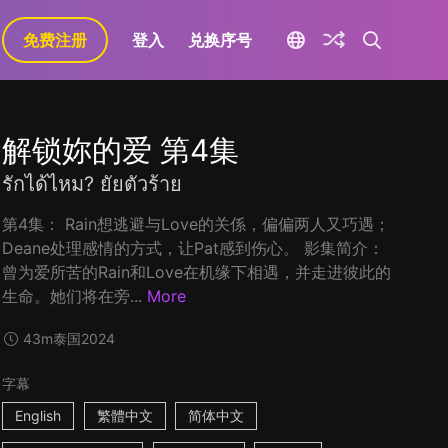
免费注册
登入
兑换序号
解锁妳的爱 第4集
รักได้ไหม? ยัยตัวร้าย
第4集： Rain想逃避与Love的关係，偏偏两人又巧遇；
Deane处理感情的方式，让Pat感到伤心。 影集简介：
曾为爱所苦的Rain和Love在机缘下相遇，并走进彼此的
生命。她们将在旁...
More
43m
泰国
2024
字幕
English
繁體中文
简体中文