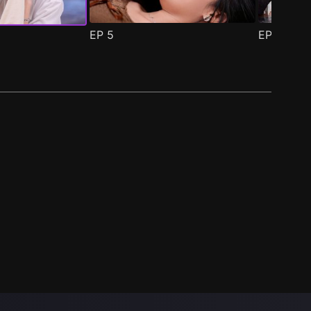
EP
5
EP
6