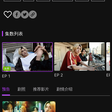
集数列表
免费
EP
2
E
EP
1
预告
剧照
推荐影片
剧情介绍