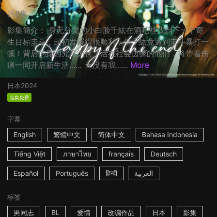
共8集
影集简介： 身无分文的小白脸千紘在酒吧裡找到下一个寄
生目标圭斗，起初发展得很顺利，但千紘竟遭到圭斗暴打一
顿！背后的原因究竟为何？活在社会边缘的他们，将带着伤
痛一同开启新生活…… ☆没有我…...
More
日本
2024
首集免费
字幕
English
繁體中文
简体中文
Bahasa Indonesia
Tiếng Việt
ภาษาไทย
français
Deutsch
Español
Português
हिन्दी
العربية
标签
男同志
BL
爱情
改编作品
日本
影集