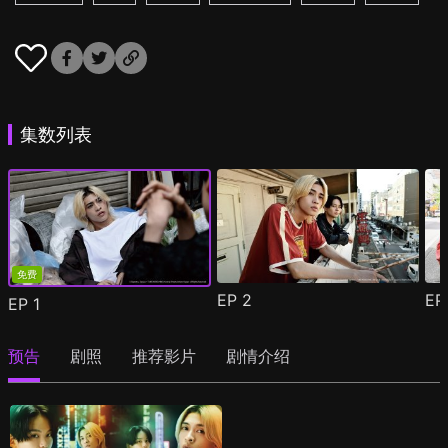
集数列表
免费
EP
2
E
EP
1
预告
剧照
推荐影片
剧情介绍