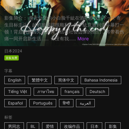
共8集
影集简介： 身无分文的小白脸千紘在酒吧裡找到下一个寄
生目标圭斗，起初发展得很顺利，但千紘竟遭到圭斗暴打一
顿！背后的原因究竟为何？活在社会边缘的他们，将带着伤
痛一同开启新生活…… ☆没有我…...
More
日本
2024
首集免费
字幕
English
繁體中文
简体中文
Bahasa Indonesia
Tiếng Việt
ภาษาไทย
français
Deutsch
Español
Português
हिन्दी
العربية
标签
男同志
BL
爱情
改编作品
日本
影集