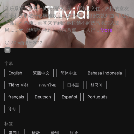
音乐系学生参观一间美丽的公寓，并决定入住，热情的室友
雷诺和皮耶敞开心胸地欢迎他的到来。他很快就知道两人的
关係并不单纯，而初来乍到的他也禁不起诱惑地加入战
局…… ☆《绝望性挑逗》导演首部「三人行...
More
30m
西班牙
2017
限
字幕
English
繁體中文
简体中文
Bahasa Indonesia
Tiếng Việt
ภาษาไทย
日本語
한국어
français
Deutsch
Español
Português
हिन्दी
标签
男同志
情欲
欧洲
短片