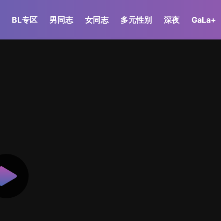
BL专区
男同志
女同志
多元性别
深夜
GaLa+