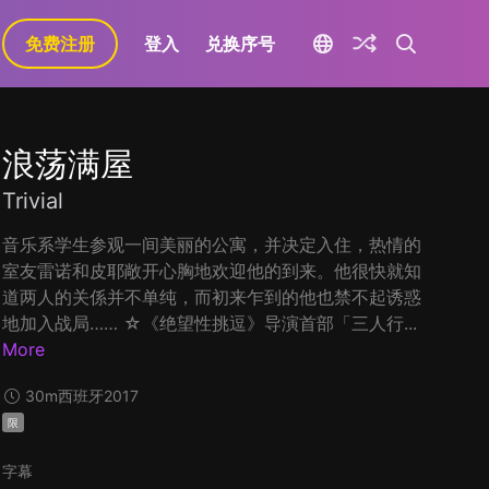
免费注册
登入
兑换序号
浪荡满屋
Trivial
音乐系学生参观一间美丽的公寓，并决定入住，热情的
室友雷诺和皮耶敞开心胸地欢迎他的到来。他很快就知
道两人的关係并不单纯，而初来乍到的他也禁不起诱惑
地加入战局…… ☆《绝望性挑逗》导演首部「三人行...
More
30m
西班牙
2017
限
字幕