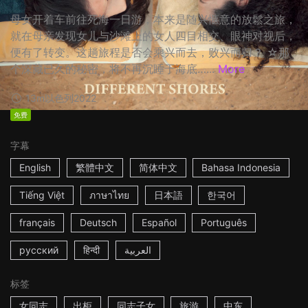
母女开着车前往死海一日游，本来是随兴惬意的放鬆之旅，
就在母亲发现女儿与沙滩上的女人四目相交、眼神对视后，
便有了转变。这趟旅程是否会乘兴而去，败兴而归？ ☆那
个深藏已久的秘密，将不再沉睡于海底…...
More
13m
以色列
2022
免费
字幕
English
繁體中文
简体中文
Bahasa Indonesia
Tiếng Việt
ภาษาไทย
日本語
한국어
français
Deutsch
Español
Português
русский
हिन्दी
العربية
标签
女同志
出柜
同志子女
旅游
中东