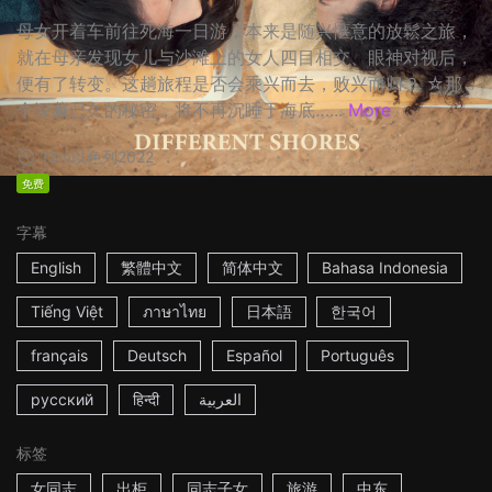
母女开着车前往死海一日游，本来是随兴惬意的放鬆之旅，
就在母亲发现女儿与沙滩上的女人四目相交、眼神对视后，
便有了转变。这趟旅程是否会乘兴而去，败兴而归？ ☆那
个深藏已久的秘密，将不再沉睡于海底…...
More
13m
以色列
2022
免费
字幕
English
繁體中文
简体中文
Bahasa Indonesia
Tiếng Việt
ภาษาไทย
日本語
한국어
français
Deutsch
Español
Português
русский
हिन्दी
العربية
标签
女同志
出柜
同志子女
旅游
中东