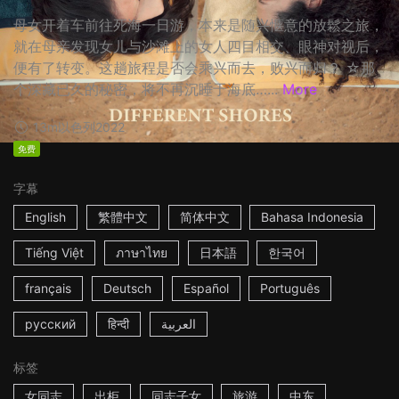
母女开着车前往死海一日游，本来是随兴惬意的放鬆之旅，
就在母亲发现女儿与沙滩上的女人四目相交、眼神对视后，
便有了转变。这趟旅程是否会乘兴而去，败兴而归？ ☆那
个深藏已久的秘密，将不再沉睡于海底…...
More
13m
以色列
2022
免费
字幕
English
繁體中文
简体中文
Bahasa Indonesia
Tiếng Việt
ภาษาไทย
日本語
한국어
français
Deutsch
Español
Português
русский
हिन्दी
العربية
标签
女同志
出柜
同志子女
旅游
中东