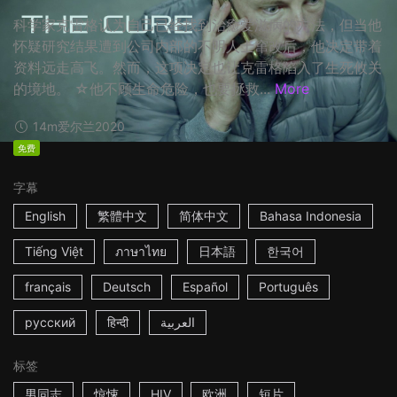
科学家克雷格认为自己已经找到治癒爱滋病的方法，但当他
怀疑研究结果遭到公司内部的不明人士窜改后，他决定带着
资料远走高飞。然而，这项决定也让克雷格陷入了生死攸关
的境地。 ☆他不顾生命危险，也要拯救...
More
14m
爱尔兰
2020
免费
字幕
English
繁體中文
简体中文
Bahasa Indonesia
Tiếng Việt
ภาษาไทย
日本語
한국어
français
Deutsch
Español
Português
русский
हिन्दी
العربية
标签
男同志
惊悚
HIV
欧洲
短片