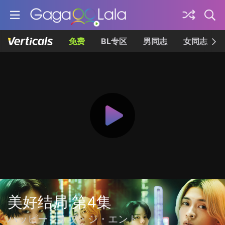
免费
BL专区
男同志
女同志
美好结局 第4集
ハッピー・オブ・ジ・エンド