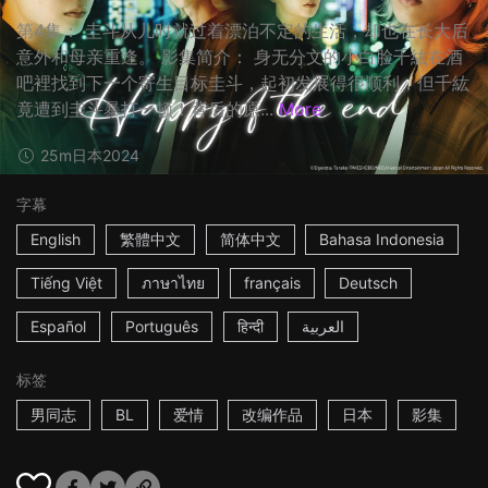
第4集： 圭斗从儿时就过着漂泊不定的生活，却也在长大后
意外和母亲重逢。 影集简介： 身无分文的小白脸千紘在酒
吧裡找到下一个寄生目标圭斗，起初发展得很顺利，但千紘
竟遭到圭斗暴打一顿！背后的原...
More
25m
日本
2024
字幕
English
繁體中文
简体中文
Bahasa Indonesia
Tiếng Việt
ภาษาไทย
français
Deutsch
Español
Português
हिन्दी
العربية
标签
男同志
BL
爱情
改编作品
日本
影集