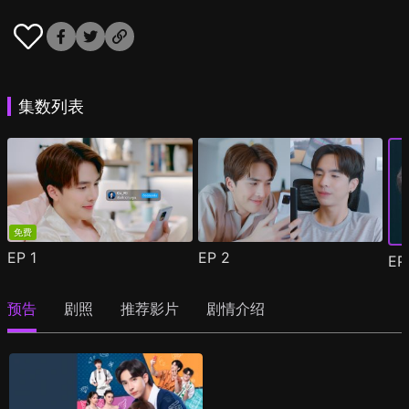
集数列表
免费
EP
1
EP
2
E
预告
剧照
推荐影片
剧情介绍