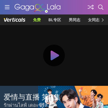
免费
BL专区
男同志
女同志
爱情与直播 第3集
รักผ่านไลฟ์ เดอะซีรีส์