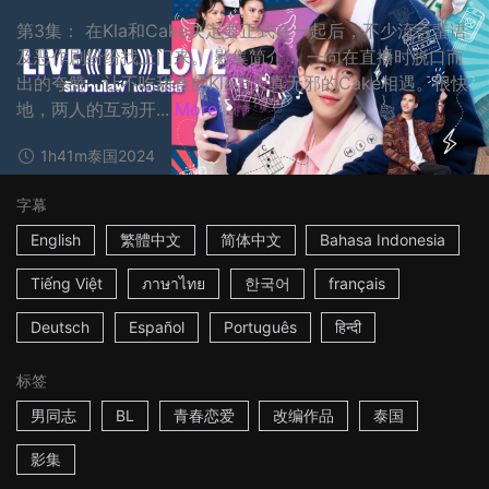
第3集： 在Kla和Cake决定要正式在一起后，不少流言蜚语
及恶作剧纷纷找上门来。 影集简介： 一句在直播时脱口而
出的夸赞，让不吃甜食的Kla与天真无邪的Cake相遇。很快
地，两人的互动开...
More
1h41m
泰国
2024
字幕
English
繁體中文
简体中文
Bahasa Indonesia
Tiếng Việt
ภาษาไทย
한국어
français
Deutsch
Español
Português
हिन्दी
标签
男同志
BL
青春恋爱
改编作品
泰国
影集