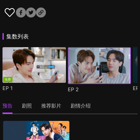
集数列表
免费
EP
1
E
EP
2
预告
剧照
推荐影片
剧情介绍