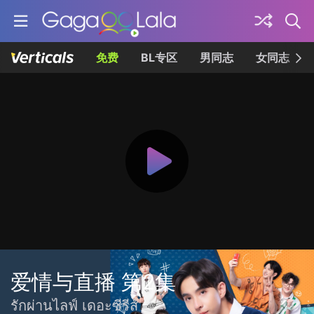
免费
BL专区
男同志
女同志
爱情与直播 第2集
รักผ่านไลฟ์ เดอะซีรีส์