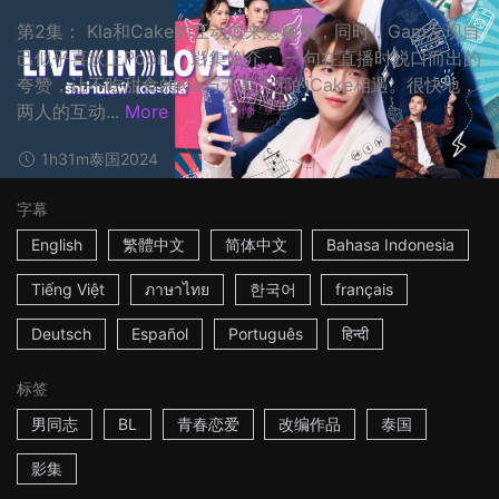
第2集： Kla和Cake的互动愈来愈频繁，同时，Gam发现自
己似乎喜欢上Poon。 影集简介： 一句在直播时脱口而出的
夸赞，让不吃甜食的Kla与天真无邪的Cake相遇。很快地，
两人的互动...
More
1h31m
泰国
2024
字幕
English
繁體中文
简体中文
Bahasa Indonesia
Tiếng Việt
ภาษาไทย
한국어
français
Deutsch
Español
Português
हिन्दी
标签
男同志
BL
青春恋爱
改编作品
泰国
影集