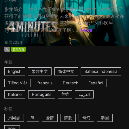
影集简介： 大企业之子Great是商学院的学生，他发现自己
获得了能够预见四分钟后的未来的超能力，这也使他改变许
多事情的结果。而在一次的意外下，Great与外科医生
Tyme结识，两人便开始相互了解，...
More
泰国
2024
限
首集免费
字幕
English
繁體中文
简体中文
Bahasa Indonesia
Tiếng Việt
français
Deutsch
Español
Italiano
Português
हिन्दी
العربية
标签
男同志
BL
爱情
情欲
奇幻
泰国