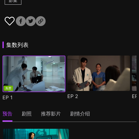
影集
集数列表
免费
EP
2
E
EP
1
预告
剧照
推荐影片
剧情介绍