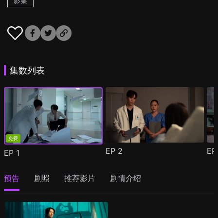
影集
集数列表
免费
EP
2
E
EP
1
预告
剧照
推荐影片
剧情介绍