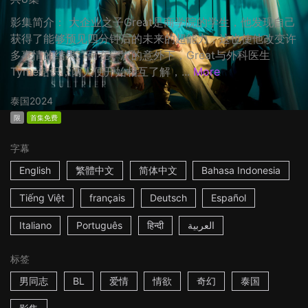
影集简介： 大企业之子Great是商学院的学生，他发现自己
获得了能够预见四分钟后的未来的超能力，这也使他改变许
多事情的结果。而在一次的意外下，Great与外科医生
Tyme结识，两人便开始相互了解，...
More
泰国
2024
限
首集免费
字幕
English
繁體中文
简体中文
Bahasa Indonesia
Tiếng Việt
français
Deutsch
Español
Italiano
Português
हिन्दी
العربية
标签
男同志
BL
爱情
情欲
奇幻
泰国