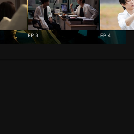
EP
3
EP
4