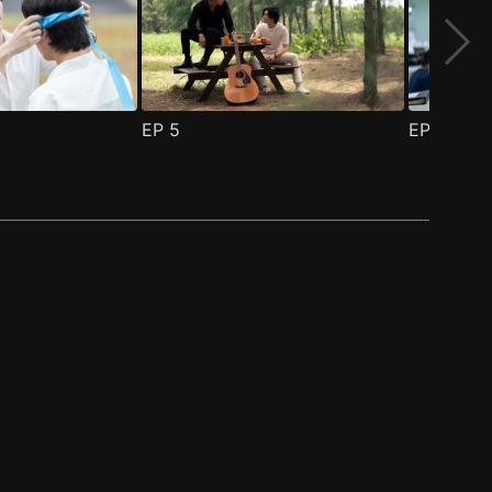
EP
5
EP
6