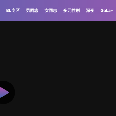
BL专区
男同志
女同志
多元性别
深夜
GaLa+