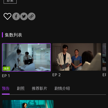
影集
集数列表
免费
EP
2
E
EP
1
预告
剧照
推荐影片
剧情介绍