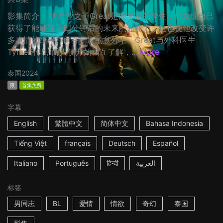
影集简介： 大企业之子Great是商学院的学生，他发现自己
获得了能够预见四分钟后的未来的超能力，这也使他改变许
多事情的结果。而在一次的意外下，Great与外科医生
Tyme结识，两人便开始相互了解，...
More
泰国
2024
限
首集免费
字幕
English
繁體中文
简体中文
Bahasa Indonesia
Tiếng Việt
français
Deutsch
Español
Italiano
Português
हिन्दी
العربية
标签
男同志
BL
爱情
情欲
奇幻
泰国