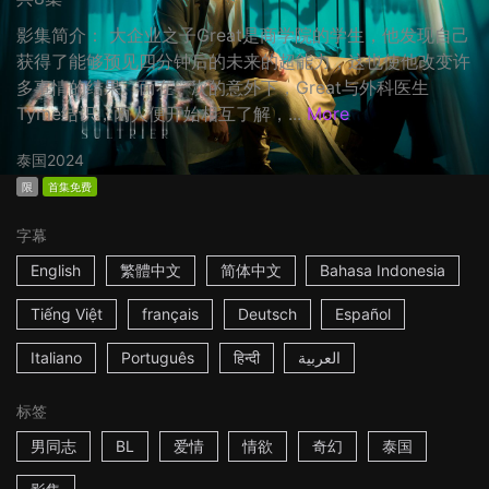
影集简介： 大企业之子Great是商学院的学生，他发现自己
获得了能够预见四分钟后的未来的超能力，这也使他改变许
多事情的结果。而在一次的意外下，Great与外科医生
Tyme结识，两人便开始相互了解，...
More
泰国
2024
限
首集免费
字幕
English
繁體中文
简体中文
Bahasa Indonesia
Tiếng Việt
français
Deutsch
Español
Italiano
Português
हिन्दी
العربية
标签
男同志
BL
爱情
情欲
奇幻
泰国