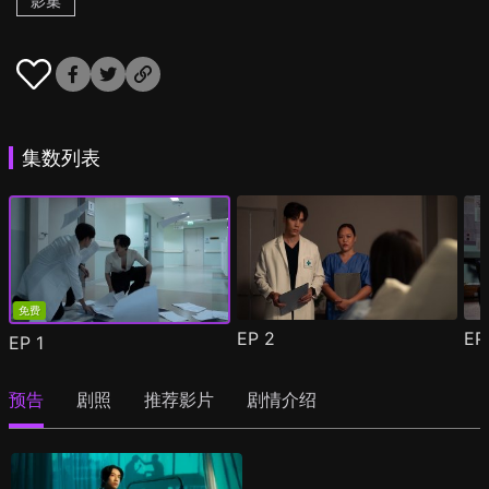
影集
集数列表
免费
EP
2
E
EP
1
预告
剧照
推荐影片
剧情介绍