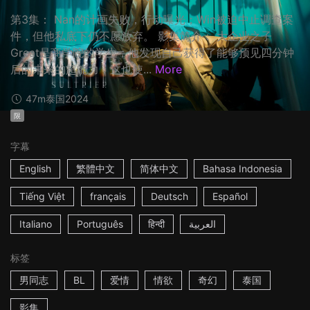
第3集： Nan的计画失败，行动曝光；Win被迫中止调查案
件，但他私底下仍不愿放弃。 影集简介： 大企业之子
Great是商学院的学生，他发现自己获得了能够预见四分钟
后的未来的超能力，这也使...
More
47m
泰国
2024
限
字幕
English
繁體中文
简体中文
Bahasa Indonesia
Tiếng Việt
français
Deutsch
Español
Italiano
Português
हिन्दी
العربية
标签
男同志
BL
爱情
情欲
奇幻
泰国
影集