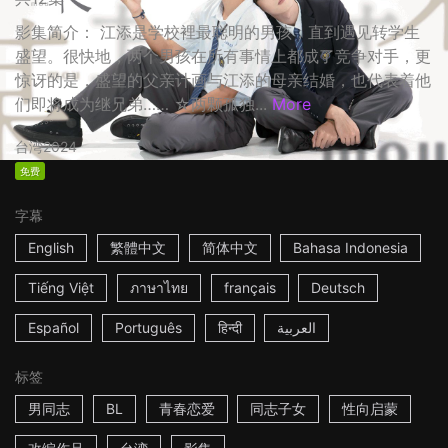
影集简介： 江添是学校裡最聪明的男孩，直到遇见转学生
盛望。很快地，两个男孩在所有事情上都成了竞争对手，更
惊讶的是，盛望的父亲计画与江添的母亲结婚，也代表着他
们即将成为继兄弟…… ☆两颗孤独...
More
台湾
2024
免费
字幕
English
繁體中文
简体中文
Bahasa Indonesia
Tiếng Việt
ภาษาไทย
français
Deutsch
Español
Português
हिन्दी
العربية
标签
男同志
BL
青春恋爱
同志子女
性向启蒙