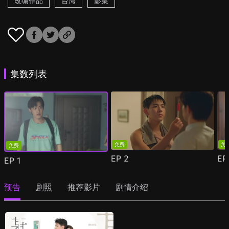
改编作品
台湾
影集
集数列表
免费
免
免费
EP
2
E
EP
1
预告
剧照
推荐影片
剧情介绍