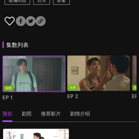
改编作品
台湾
影集
集数列表
免费
免
免费
EP
2
E
EP
1
预告
剧照
推荐影片
剧情介绍