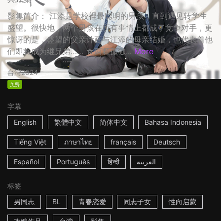
影集简介： 江添是学校裡最聪明的男孩，直到遇见转学生
盛望。很快地，两个男孩在所有事情上都成了竞争对手，更
惊讶的是，盛望的父亲计画与江添的母亲结婚，也代表着他
们即将成为继兄弟…… ☆两颗孤独...
More
台湾
2024
免费
字幕
English
繁體中文
简体中文
Bahasa Indonesia
Tiếng Việt
ภาษาไทย
français
Deutsch
Español
Português
हिन्दी
العربية
标签
男同志
BL
青春恋爱
同志子女
性向启蒙