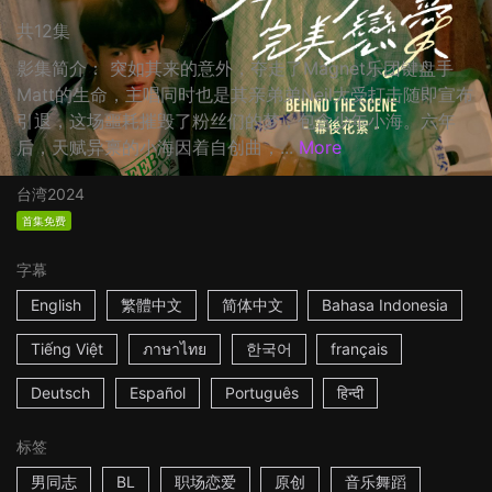
共12集
影集简介： 突如其来的意外，夺走了Magnet乐团键盘手
Matt的生命，主唱同时也是其亲弟弟Neil大受打击随即宣布
引退，这场噩耗摧毁了粉丝们的梦，包含少年小海。六年
后，天赋异禀的小海因着自创曲，...
More
台湾
2024
首集免费
字幕
English
繁體中文
简体中文
Bahasa Indonesia
Tiếng Việt
ภาษาไทย
한국어
français
Deutsch
Español
Português
हिन्दी
标签
男同志
BL
职场恋爱
原创
音乐舞蹈