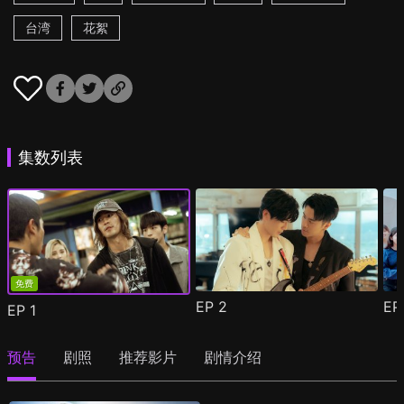
台湾
花絮
集数列表
免费
EP
2
E
EP
1
预告
剧照
推荐影片
剧情介绍