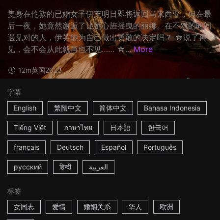
隻身在伦敦的已婚女子伊芙明日即将返回马来西亚，但在最
后一夜，她竟然邂逅了让她心旌摇曳的丽娜。在不对的时间
遇见对的人，伊芙能为自己做出勇敢的决定吗？ ☆说了再
见，会不会从此就再也不见…… ☆...
More
12m
英国
2023
字幕
English
繁體中文
简体中文
Bahasa Indonesia
Tiếng Việt
ภาษาไทย
日本語
한국어
français
Deutsch
Español
Português
русский
हिन्दी
العربية
标签
女同志
爱情
婚姻关系
华人
欧洲