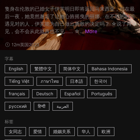
隻身在伦敦的已婚女子伊芙明日即将返回马来西亚，但在最
后一夜，她竟然邂逅了让她心旌摇曳的丽娜。在不对的时间
遇见对的人，伊芙能为自己做出勇敢的决定吗？ ☆说了再
见，会不会从此就再也不见…… ☆...
More
12m
英国
2023
字幕
English
繁體中文
简体中文
Bahasa Indonesia
Tiếng Việt
ภาษาไทย
日本語
한국어
français
Deutsch
Español
Português
русский
हिन्दी
العربية
标签
女同志
爱情
婚姻关系
华人
欧洲