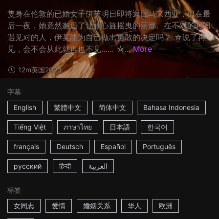
隻身在伦敦的已婚女子伊芙明日即将返回马来西亚，但在最
后一夜，她竟然邂逅了让她心旌摇曳的丽娜。在不对的时间
遇见对的人，伊芙能为自己做出勇敢的决定吗？ ☆说了再
见，会不会从此就再也不见…… ☆...
More
12m
英国
2023
字幕
English
繁體中文
简体中文
Bahasa Indonesia
Tiếng Việt
ภาษาไทย
日本語
한국어
français
Deutsch
Español
Português
русский
हिन्दी
العربية
标签
女同志
爱情
婚姻关系
华人
欧洲