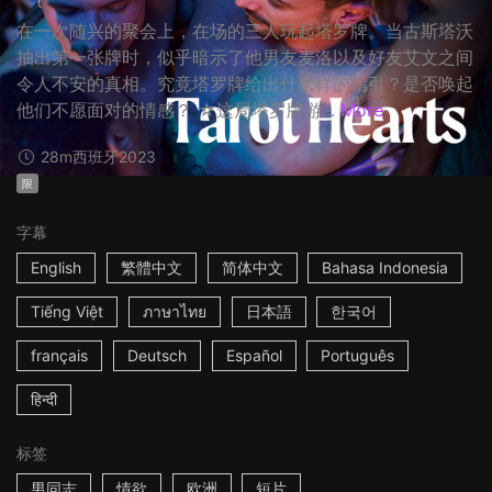
在一次随兴的聚会上，在场的三人玩起塔罗牌。当古斯塔沃
抽出第一张牌时，似乎暗示了他男友麦洛以及好友艾文之间
令人不安的真相。究竟塔罗牌给出什麽样的指引？是否唤起
他们不愿面对的情感？ ☆这局塔罗牌游...
More
28m
西班牙
2023
限
字幕
English
繁體中文
简体中文
Bahasa Indonesia
Tiếng Việt
ภาษาไทย
日本語
한국어
français
Deutsch
Español
Português
हिन्दी
标签
男同志
情欲
欧洲
短片