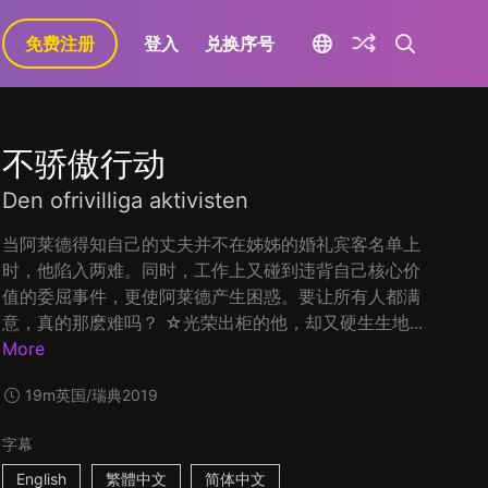
免费注册
登入
兑换序号
不骄傲行动
Den ofrivilliga aktivisten
当阿莱德得知自己的丈夫并不在姊姊的婚礼宾客名单上
时，他陷入两难。同时，工作上又碰到违背自己核心价
值的委屈事件，更使阿莱德产生困惑。要让所有人都满
意，真的那麽难吗？ ☆光荣出柜的他，却又硬生生地...
More
19m
英国/瑞典
2019
字幕
English
繁體中文
简体中文