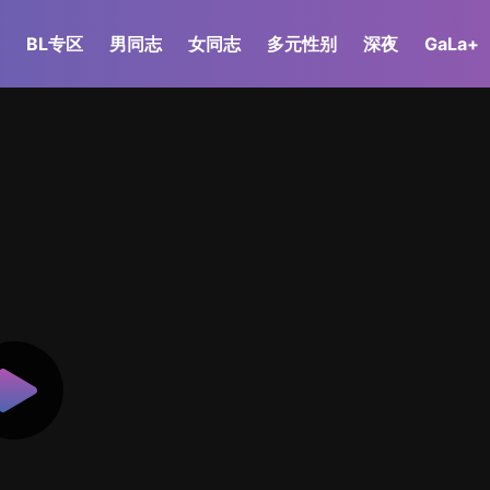
BL专区
男同志
女同志
多元性别
深夜
GaLa+