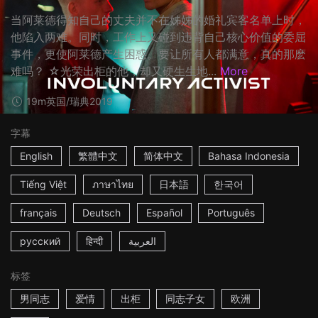
当阿莱德得知自己的丈夫并不在姊姊的婚礼宾客名单上时，
他陷入两难。同时，工作上又碰到违背自己核心价值的委屈
事件，更使阿莱德产生困惑。要让所有人都满意，真的那麽
难吗？ ☆光荣出柜的他，却又硬生生地...
More
19m
英国/瑞典
2019
字幕
English
繁體中文
简体中文
Bahasa Indonesia
Tiếng Việt
ภาษาไทย
日本語
한국어
français
Deutsch
Español
Português
русский
हिन्दी
العربية
标签
男同志
爱情
出柜
同志子女
欧洲