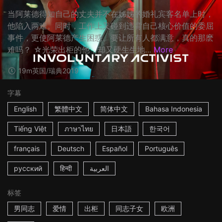
当阿莱德得知自己的丈夫并不在姊姊的婚礼宾客名单上时，
他陷入两难。同时，工作上又碰到违背自己核心价值的委屈
事件，更使阿莱德产生困惑。要让所有人都满意，真的那麽
难吗？ ☆光荣出柜的他，却又硬生生地...
More
19m
英国/瑞典
2019
字幕
English
繁體中文
简体中文
Bahasa Indonesia
Tiếng Việt
ภาษาไทย
日本語
한국어
français
Deutsch
Español
Português
русский
हिन्दी
العربية
标签
男同志
爱情
出柜
同志子女
欧洲