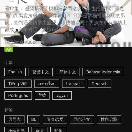
第12集： 盛望搞砸了模拟考，而这项结果也把他和江添之
间的距离愈拉愈大。 影集简介： 江添是学校裡最聪明的男
孩，直到遇见转学生盛望。很快地，两个男孩在所有事情上
都成了竞争对手，更惊讶的是，...
More
57m
台湾
2024
免费
字幕
English
繁體中文
简体中文
Bahasa Indonesia
Tiếng Việt
ภาษาไทย
français
Deutsch
Português
हिन्दी
العربية
标签
男同志
BL
青春恋爱
同志子女
性向启蒙
改编作品
台湾
影集