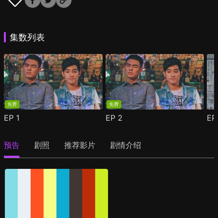
集数列表
免费
免费
EP
1
EP
2
E
预告
剧照
推荐影片
剧情介绍