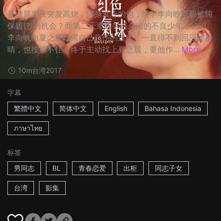
夏之晨半夜突发高烧，浑身发冷的他，给了李向晚盖棉被纯
保暖(?)的机会？而第二天遭遇半路杀出的不良少年，逼迫
李向晚向夏之晨吐露自己悲伤的过去。一直得不到回应的初
晴，也按捺不住，终于主动找上夏之晨，要他作...
More
10m
台湾
2017
字幕
繁體中文
简体中文
English
Bahasa Indonesia
ภาษาไทย
标签
男同志
BL
青春恋爱
出柜
同志子女
台湾
影集