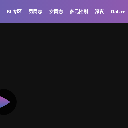
BL专区
男同志
女同志
多元性别
深夜
GaLa+