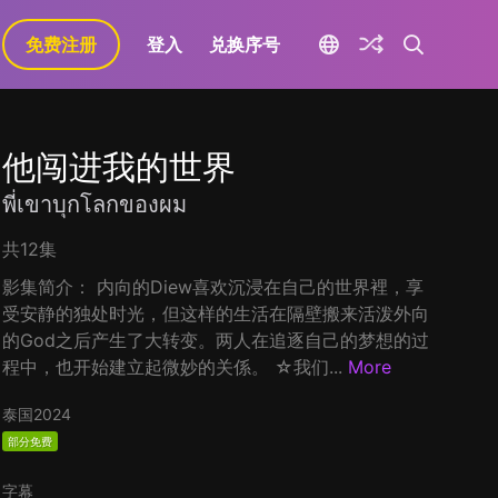
免费注册
登入
兑换序号
他闯进我的世界
พี่เขาบุกโลกของผม
共12集
影集简介： 内向的Diew喜欢沉浸在自己的世界裡，享
受安静的独处时光，但这样的生活在隔壁搬来活泼外向
的God之后产生了大转变。两人在追逐自己的梦想的过
程中，也开始建立起微妙的关係。 ☆我们...
More
泰国
2024
部分免费
字幕