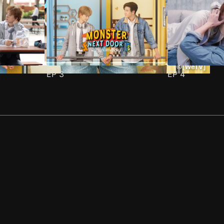
EP
3
EP
4