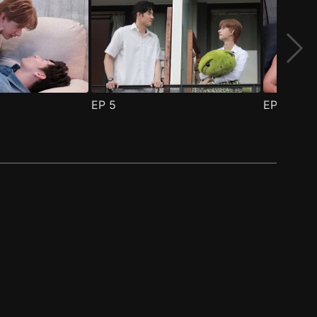
EP
5
EP
6