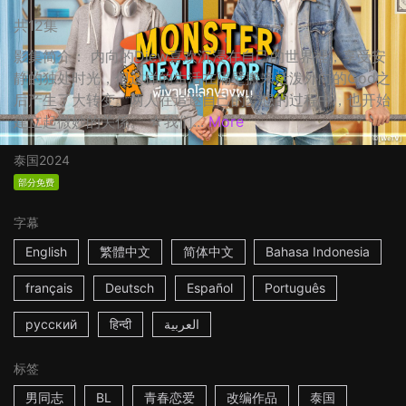
共12集
影集简介： 内向的Diew喜欢沉浸在自己的世界裡，享受安
静的独处时光，但这样的生活在隔壁搬来活泼外向的God之
后产生了大转变。两人在追逐自己的梦想的过程中，也开始
建立起微妙的关係。 ☆我们...
More
泰国
2024
部分免费
字幕
English
繁體中文
简体中文
Bahasa Indonesia
français
Deutsch
Español
Português
русский
हिन्दी
العربية
标签
男同志
BL
青春恋爱
改编作品
泰国