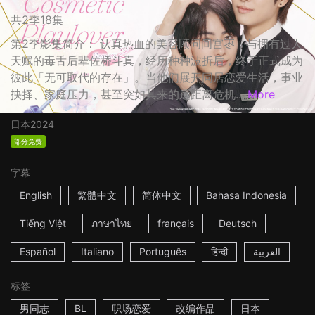
共2季18集
第2季影集简介： 认真热血的美容顾问间宫枣，与拥有过人
天赋的毒舌后辈佐桥斗真，经历种种波折后，终于正式成为
彼此「无可取代的存在」。当他们展开同居恋爱生活，事业
抉择、家庭压力，甚至突如其来的远距离危机...
More
日本
2024
部分免费
字幕
English
繁體中文
简体中文
Bahasa Indonesia
Tiếng Việt
ภาษาไทย
français
Deutsch
Español
Italiano
Português
हिन्दी
العربية
标签
男同志
BL
职场恋爱
改编作品
日本