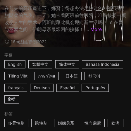
在前夫的高压逼迫下，娜贊宁得想办法尽快让9岁的阿班摆
脱阴柔的气质。一天，她带着阿班前往医院，准备接受一项
改变人生的手术，阿班能藉此机会迎向新生活吗？ ☆在爱
与不爱之间，伊朗母亲最艰困的抉择！ ...
More
16m
法国/伊朗
2022
字幕
English
繁體中文
简体中文
Bahasa Indonesia
Tiếng Việt
ภาษาไทย
日本語
한국어
français
Deutsch
Español
Português
हिन्दी
标签
多元性别
跨性别
婚姻关系
性向启蒙
欧洲