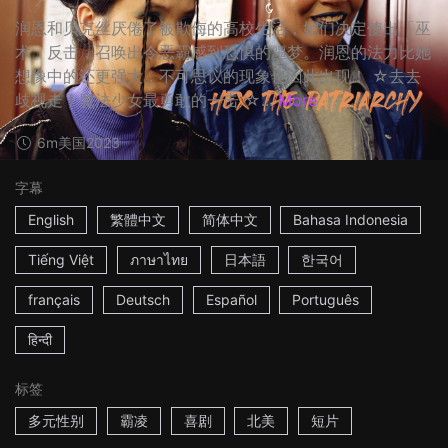
润恩和贝克丝厌倦了被欺侮的高校生活，她们决定使出「巫
术」反击，召唤出令恶霸感到恐惧的噩梦。润恩的法力比她
想像中的还更强大，不可思议的现象也因此出现！ ☆去去
歧视走！魔法少女最勇敢的一击 ☆...
More
6m
美国
2023
字幕
English
繁體中文
简体中文
Bahasa Indonesia
Tiếng Việt
ภาษาไทย
日本語
한국어
français
Deutsch
Español
Português
हिन्दी
标签
多元性别
霸凌
喜剧
北美
短片